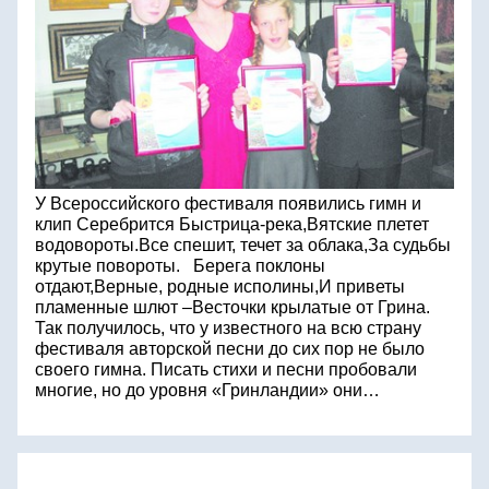
У Всероссийского фестиваля появились гимн и
клип Серебрится Быстрица-река,Вятские плетет
водовороты.Все спешит, течет за облака,За судьбы
крутые повороты. Берега поклоны
отдают,Верные, родные исполины,И приветы
пламенные шлют –Весточки крылатые от Грина.
Так получилось, что у известного на всю страну
фестиваля авторской песни до сих пор не было
своего гимна. Писать стихи и песни пробовали
многие, но до уровня «Гринландии» они…