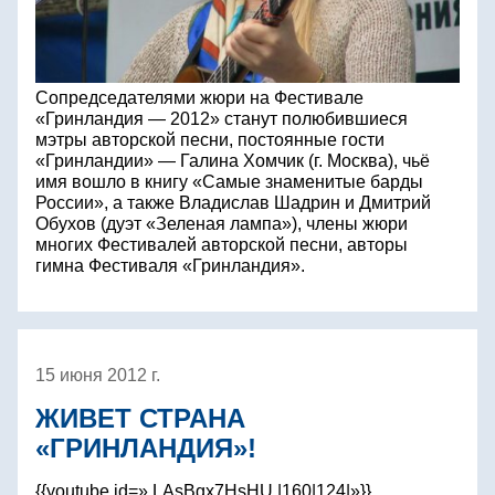
Сопредседателями жюри на Фестивале
«Гринландия — 2012» станут полюбившиеся
мэтры авторской песни, постоянные гости
«Гринландии» — Галина Хомчик (г. Москва), чьё
имя вошло в книгу «Самые знаменитые барды
России», а также Владислав Шадрин и Дмитрий
Обухов (дуэт «Зеленая лампа»), члены жюри
многих Фестивалей авторской песни, авторы
гимна Фестиваля «Гринландия».
15 июня 2012 г.
ЖИВЕТ СТРАНА
«ГРИНЛАНДИЯ»!
{{youtube id=» LAsBgx7HsHU |160|124|»}}