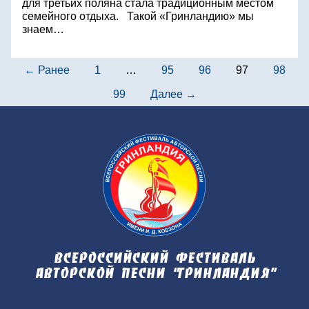
для третьих поляна стала традиционным местом
семейного отдыха. Такой «Гринландию» мы
знаем…
← Ранее
1
…
95
96
97
98
99
Далее →
Всероссийский фестиваль
авторской песни "Гринландия"