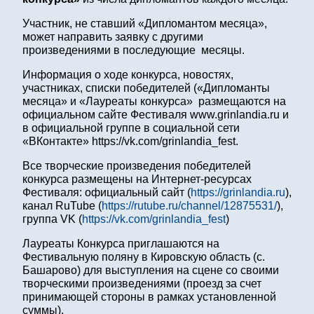
Участник, не ставший «Дипломантом месяца»,
может направить заявку с другими
произведениями в последующие месяцы.
Информация о ходе конкурса, новостях,
участниках, списки победителей («Дипломанты
месяца» и «Лауреаты конкурса» размещаются на
официальном сайте Фестиваля www.grinlandia.ru и
в официальной группе в социальной сети
«ВКонтакте» https://vk.com/grinlandia_fest.
Все творческие произведения победителей
конкурса размещены на Интернет-ресурсах
Фестиваля: официальный сайт (
https://grinlandia.ru
),
канал RuTube (
https://rutube.ru/channel/12875531/
),
группа VK (
https://vk.com/grinlandia_fest
)
Лауреаты Конкурса приглашаются на
Фестивальную поляну в Кировскую область (с.
Башарово) для выступления на сцене со своими
творческими произведениями (проезд за счет
принимающей стороны в рамках установленной
суммы).