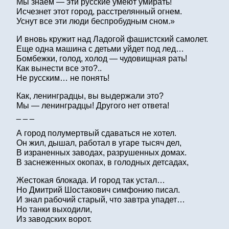
Мы знаем — эти русские умеют умирать!
Исчезнет этот город, расстрелянный огнем.
Уснут все эти люди беспробудным сном.»
И вновь кружит над Ладогой фашистский самолет.
Еще одна машина с детьми уйдет под лед…
Бомбежки, голод, холод — чудовищная рать!
Как вынести все это?..
Не русским… не понять!
Как, ленинградцы, вы выдержали это?
Мы — ленинградцы! Другого нет ответа!
_ _ _
А город полумертвый сдаваться не хотел.
Он жил, дышал, работал в угаре тысяч дел,
В израненных заводах, разрушенных домах.
В заснеженных окопах, в голодных детсадах,
Жестокая блокада. И город так устал…
Но Дмитрий Шостакович симфонию писал.
И знал рабочий старый, что завтра упадет…
Но танки выходили,
Из заводских ворот.