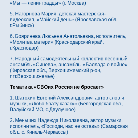
«Мы — ленинградцы» (г. Москва)
5. Нагорнова Мария, детская мастерская-
видеоклип, «Майский день» (Ярославская обл.,
г.Рыбинск)
6. Бояринева Люсьена Анатольевна, исполнитель,
«Молитва матери» (Краснодарский край,
г.Краснодар)
7. Народный самодеятельный коллектив песенный
ансамбль «Синева», ансамбль, «Баллада о войне»
(Кировская обл., Верхошижемский р-он,
пгт.Верхошижемье)
Тематика «СВОих Россия не бросает»
1. Шатохин Евгений Александрович, автор слов и
музыки, «Любо брату казаку» (Белгородская обл.,
Валуйский МО, с.Двулучное)
2. Меньших Надежда Николаевна, автор музыки,
исполнитель, «Господи, нас не оставь» (Самарская
обл., с. Кинель-Черкассы)