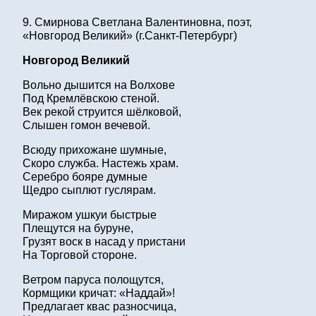
9. Смирнова Светлана Валентиновна, поэт,
«Новгород Великий» (г.Санкт-Петербург)
Новгород Великий
Вольно дышится на Волхове
Под Кремлёвскою стеной.
Век рекой струится шёлковой,
Слышен гомон вечевой.
Всюду прихожане шумные,
Скоро служба. Настежь храм.
Серебро бояре думные
Щедро сыплют гуслярам.
Миражом ушкуи быстрые
Плещутся на буруне,
Грузят воск в насад у пристани
На Торговой стороне.
Ветром паруса полощутся,
Кормщики кричат: «Наддай»!
Предлагает квас разносчица,