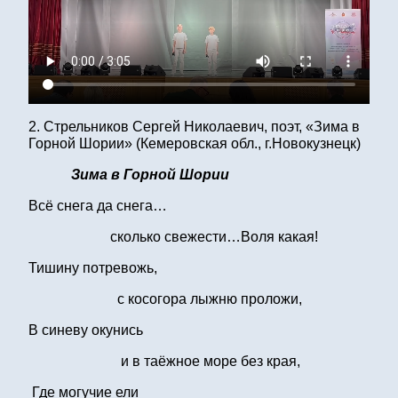
2. Стрельников Сергей Николаевич, поэт, «Зима в
Горной Шории» (Кемеровская обл., г.Новокузнецк)
Зима в Горной Шории
Всё снега да снега…
сколько свежести…Воля какая!
Тишину потревожь,
с косогора лыжню проложи,
В синеву окунись
и в таёжное море без края,
Где могучие ели