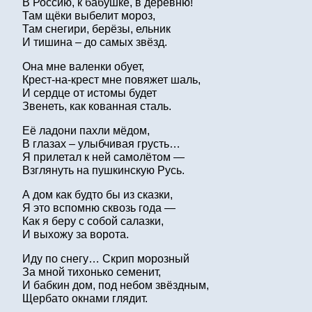
В Россию, к бабушке, в деревню!
Там щёки выбелит мороз,
Там снегири, берёзы, ельник
И тишина – до самых звёзд.
Она мне валенки обует,
Крест-на-крест мне повяжет шаль,
И сердце от истомы будет
Звенеть, как кованная сталь.
Её ладони пахли мёдом,
В глазах – улыбчивая грусть…
Я прилетал к ней самолётом —
Взглянуть на пушкинскую Русь.
А дом как будто бы из сказки,
Я это вспомню сквозь года —
Как я беру с собой салазки,
И выхожу за ворота.
Иду по снегу… Скрип морозный
За мной тихонько семенит,
И бабкин дом, под небом звёздным,
Щербато окнами глядит.