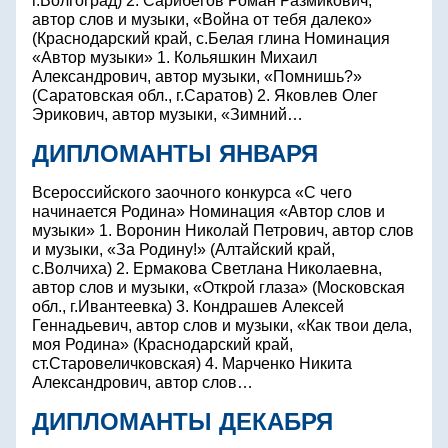
г.Волгоград) 2. Сарибегов Роман Размикович,
автор слов и музыки, «Война от тебя далеко»
(Краснодарский край, с.Белая глина Номинация
«Автор музыки» 1. Кольяшкин Михаил
Александрович, автор музыки, «Помнишь?»
(Саратовская обл., г.Саратов) 2. Яковлев Олег
Эрикович, автор музыки, «Зимний…
ДИПЛОМАНТЫ ЯНВАРЯ
Всероссийского заочного конкурса «С чего
начинается Родина» Номинация «Автор слов и
музыки» 1. Воронин Николай Петрович, автор слов
и музыки, «За Родину!» (Алтайский край,
с.Волчиха) 2. Ермакова Светлана Николаевна,
автор слов и музыки, «Открой глаза» (Московская
обл., г.Ивантеевка) 3. Кондрашев Алексей
Геннадьевич, автор слов и музыки, «Как твои дела,
моя Родина» (Краснодарский край,
ст.Старовеличковская) 4. Марченко Никита
Александрович, автор слов…
ДИПЛОМАНТЫ ДЕКАБРЯ