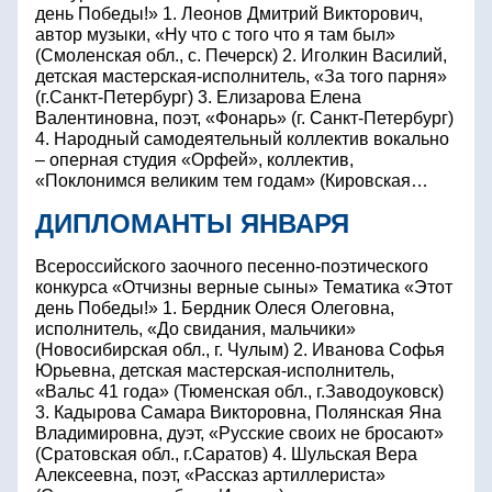
день Победы!» 1. Леонов Дмитрий Викторович,
автор музыки, «Ну что с того что я там был»
(Смоленская обл., с. Печерск) 2. Иголкин Василий,
детская мастерская-исполнитель, «За того парня»
(г.Санкт-Петербург) 3. Елизарова Елена
Валентиновна, поэт, «Фонарь» (г. Санкт-Петербург)
4. Народный самодеятельный коллектив вокально
– оперная студия «Орфей», коллектив,
«Поклонимся великим тем годам» (Кировская…
ДИПЛОМАНТЫ ЯНВАРЯ
Всероссийского заочного песенно-поэтического
конкурса «Отчизны верные сыны» Тематика «Этот
день Победы!» 1. Бердник Олеся Олеговна,
исполнитель, «До свидания, мальчики»
(Новосибирская обл., г. Чулым) 2. Иванова Софья
Юрьевна, детская мастерская-исполнитель,
«Вальс 41 года» (Тюменская обл., г.Заводоуковск)
3. Кадырова Самара Викторовна, Полянская Яна
Владимировна, дуэт, «Русские своих не бросают»
(Сратовская обл., г.Саратов) 4. Шульская Вера
Алексеевна, поэт, «Рассказ артиллериста»