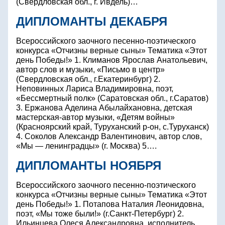
(Свердловская обл., г. Ивдель)…
ДИПЛОМАНТЫ ДЕКАБРЯ
Всероссийского заочного песенно-поэтического
конкурса «Отчизны верные сыны» Тематика «Этот
день Победы!» 1. Климанов Ярослав Анатольевич,
автор слов и музыки, «Письмо в центр»
(Свердловская обл., г.Екатеринбург) 2.
Неповинных Лариса Владимировна, поэт,
«Бессмертный полк» (Саратовская обл., г.Саратов)
3. Ержанова Аделина Абылайхановна, детская
мастерская-автор музыки, «Детям войны»
(Красноярский край, Туруханский р-он, с.Туруханск)
4. Соколов Александр Валентинович, автор слов,
«Мы — ленинградцы» (г. Москва) 5….
ДИПЛОМАНТЫ НОЯБРЯ
Всероссийского заочного песенно-поэтического
конкурса «Отчизны верные сыны» Тематика «Этот
день Победы!» 1. Потапова Наталия Леонидовна,
поэт, «Мы тоже были!» (г.Санкт-Петербург) 2.
Ильинцева Олеся Александровна, исполнитель,