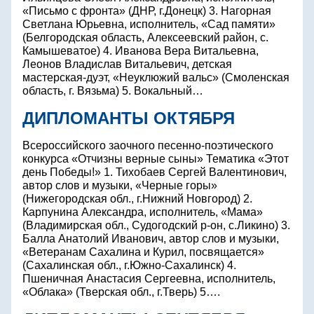
«Письмо с фронта» (ДНР, г.Донецк) 3. Нагорная
Светлана Юрьевна, исполнитель, «Сад памяти»
(Белгородская область, Алексеевский район, с.
Камышеватое) 4. Иванова Вера Витальевна,
Леонов Владислав Витальевич, детская
мастерская-дуэт, «Неуклюжий вальс» (Смоленская
область, г. Вязьма) 5. Вокальный…
ДИПЛОМАНТЫ ОКТЯБРЯ
Всероссийского заочного песенно-поэтического
конкурса «Отчизны верные сыны» Тематика «Этот
день Победы!» 1. Тихобаев Сергей Валентинович,
автор слов и музыки, «Черные горы»
(Нижегородская обл., г.Нижний Новгород) 2.
Карпунина Александра, исполнитель, «Мама»
(Владимирская обл., Судогодский р-он, с.Ликино) 3.
Балла Анатолий Иванович, автор слов и музыки,
«Ветеранам Сахалина и Курил, посвящается»
(Сахалинская обл., г.Южно-Сахалинск) 4.
Пшеничная Анастасия Сергеевна, исполнитель,
«Облака» (Тверская обл., г.Тверь) 5….