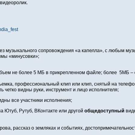
видеоролик.
ndia_fest
без музыкального сопровождения «а капелла», с любым му
мы «минусовки»;
объем не более 5 МБ в прикрепленном файле; более 5МБ –
ъемка, профессиональный клип или клип, снятый на телефо
 четко видны руки, инструмент и лицо исполнителя;
идны все участники исполнения;
а Ютуб, Рутуб, ВКонтакте или другой
общедоступный
виде
рова, рассказ о земляках и событиях, достопримечательност