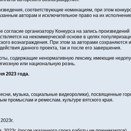
изведения, соответствующие номинациям, при этом конкурс
азанным авторам и исключительное право на их исполнение
вое согласие организатору Конкурса на запись произведений
ствляется на некоммерческой основе в целях популяризаци
кого вознаграждения. При этом за авторами сохраняются 
ействия данного проекта, так и после его завершения.
работы, содержащие ненормативную лексику, имеющие недоп
игиозную или национальную рознь.
ня 2023 года.
песни, музыка, социальные видеоролики), посвященные горо
м промыслам и ремеслам, культуре вятского края.
2023г.
 2023г. (после указанного срока работы не принимаются).