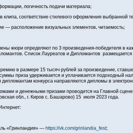
формации, логичность подачи материала;
в клипа, соответствие стилевого оформления выбранной т
е — расположение визуальных элементов, читаемость;
члены жюри определяют по 3 произведения-победителя в ка
ипломантов. Список Лауреатов и Дипломантов размещается
ремию в размере 15 тысяч рублей за произведение, ставш
 суммы приза удерживается и уплачивается подоходный нал
и дипломантам конкурса направляются дипломы в электрон
ломами и денежными призами проводится на Главной сцене
вская обл., г. Киров с. Башарово) 15 июля 2023 года.
Интернет:
аль «Гринландия» —
https://vk.com/grinlandia_fest
;