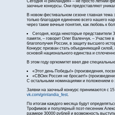
Сегодня «Гринландия» – не просто летний фе
заочные конкурсы. Они предоставляют уника
В новом фестивальном сезоне главная тема 
только благодаря единению всего нашего нар
через такие вечные понятия, как любовь к бо
Сегодня, когда некоторые представители 
памяти, – говорит Олег Валенчук. – Участие 
благополучия России, в защиту высшего ист
Конкурс призван стать объединяющей силой,
основой национального единства и сплоченно
В этом году оргкомитет ввел две специальны
«Этот день Победы!» (произведения, пос
«СВО
их Россия не бросает!» (произведен
С остальными номинациями и положением о 
Заявки на заочный конкурс принимаются с 15 
vk.com/grinlandia_fest
.
По итогам каждого месяца будут определятьс
Трофимов и популярный поэт-песенник Алекс
размере 30000 рублей и возможность выступи