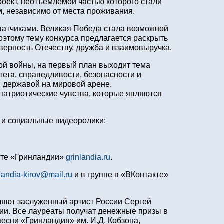
роект, неотъемлемой частью которого стали
, независимо от места проживания.
ватчиками. Великая Победа стала возможной
оэтому тему конкурса предлагается раскрыть
 верность Отечеству, дружба и взаимовыручка.
ой войны, на первый план выходит тема
тета, справедливости, безопасности и
й державой на мировой арене.
патриотические чувства, которые являются
ы и социальные видеоролики:
йте «Гринландии»
grinlandia.ru
.
landia-kirov@mail.ru
и в группе в «ВКонтакте»
вляют заслуженный артист России Сергей
ии. Все лауреаты получат денежные призы в
есни «Гринландия» им. И.Д. Кобзона,