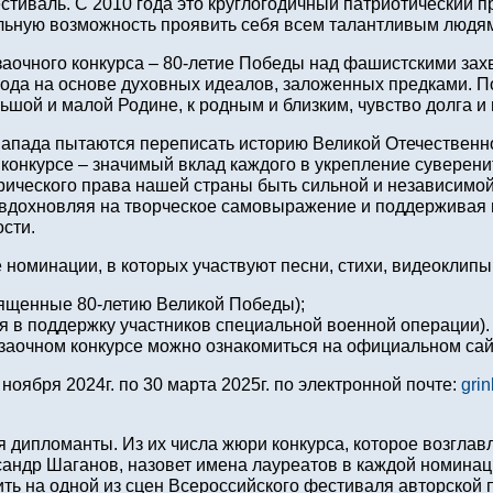
стиваль. С 2010 года это круглогодичный патриотический п
льную возможность проявить себя всем талантливым людям
заочного конкурса – 80-летие Победы над фашистскими зах
ода на основе духовных идеалов, заложенных предками. П
льшой и малой Родине, к родным и близким, чувство долга и
Запада пытаются переписать историю Великой Отечественн
в конкурсе – значимый вклад каждого в укрепление суверени
орического права нашей страны быть сильной и независимо
 вдохновляя на творческое самовыражение и поддерживая 
сти.
е номинации, в которых участвуют песни, стихи, видеоклип
вященные 80-летию Великой Победы);
ия в поддержку участников специальной военной операции).
заочном конкурсе можно ознакомиться на официальном са
ноября 2024г. по 30 марта 2025г. по электронной почте:
grin
я дипломанты. Из их числа жюри конкурса, которое возгла
андр Шаганов, назовет имена лауреатов в каждой номинац
ть на одной из сцен Всероссийского фестиваля авторской п