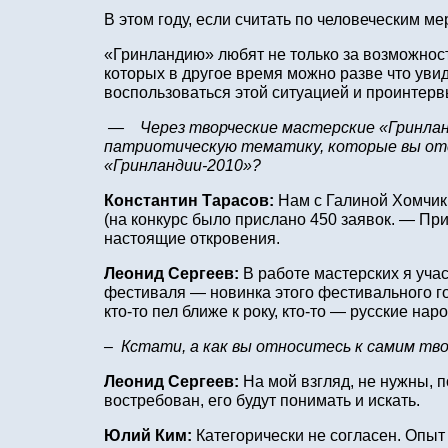
В этом году, если считать по человеческим м
«Гринландию» любят не только за возможност
которых в другое время можно разве что уви
воспользоваться этой ситуацией и проинтер
— Через творческие мастерские «Гринланд
патриотическую тематику, которые вы отсл
«Гринландии-2010»?
Константин Тарасов:
Нам с Галиной Хомчик
(на конкурс было прислано 450 заявок. — При
настоящие откровения.
Леонид Сергеев:
В работе мастерских я учас
фестиваля — новинка этого фестивального го
кто‑то пел ближе к року, кто‑то — русские нар
– Кстати, а как вы относитесь к самим тв
Леонид Сергеев:
На мой взгляд, не нужны, п
востребован, его будут понимать и искать.
Юлий Ким:
Категорически не согласен. Опыт