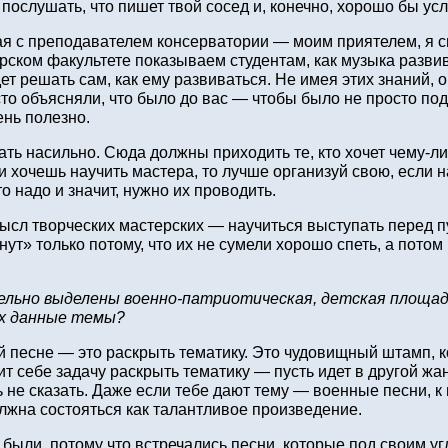
 послушать, что пишет твой сосед и, конечно, хорошо бы 
 с преподавателем консерватории — моим приятелем, я спр
рском факультете показываем студентам, как музыка развива
дет решать сам, как ему развиваться. Не имея этих знаний, 
сто объясняли, что было до вас — чтобы было не просто по
нь полезно.
ать насильно. Сюда должны приходить те, кто хочет чему‑ли
 хочешь научить мастера, то лучше организуй свою, если най
то надо и значит, нужно их проводить.
сл творческих мастерских — научиться выступать перед п
т» только потому, что их не сумели хорошо спеть, а потом
льно выделены военно-патриотическая, детская площадк
ях данные темы?
 песне — это раскрыть тематику. Это чудовищный штамп, ко
ит себе задачу раскрыть тематику — пусть идет в другой жа
 не сказать. Даже если тебе дают тему — военные песни, к 
лжна состояться как талантливое произведение.
и были, потому что встречались песни, которые под своим у