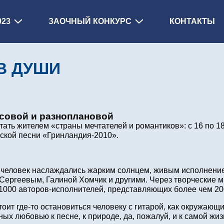
023
ЗАОЧНЫЙ КОНКУРС
КОНТАКТЫ
В ДУШИ
ссовой и разноплановой
тать жителем «страны мечтателей и романтиков»: с 16 по 
ской песни «Гринландия-2010».
ч человек наслаждались жарким солнцем, живым исполнени
ергеевым, Галиной Хомчик и другими. Через творческие м
000 авторов-исполнителей, представляющих более чем 200
ит где-то остановиться человеку с гитарой, как окружающи
х любовью к песне, к природе, да, пожалуй, и к самой жиз