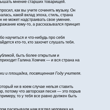
услышать мнение старших товарищей.
осил, как вы учите сочинять музыку. Он
лась, какой вклад эпоха, стиль, страна
он не может надстраивать свое умение.
дражание кому‑то, а рассказывался принцип
бо научиться и что‑нибудь про себя
дется кто‑то, кто захочет слушать тебя.
убликой, быть более открытым и
 приходит Галина Хомчик — и вся страна на
и и площадка, посвященная Году учителя.
торый ни в коем случае нельзя ставить
нр, потому что авторская песня — это порыв
примеру, то у тебя все равно должен быть
глом раскрывали нам взгляд человека на