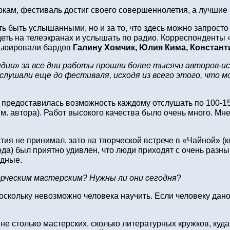
еркам, фестиваль достиг своего совершеннолетия, а лучшие 
ь быть услышанными, но и за то, что здесь можно запросто
деть на телеэкранах и услышать по радио. Корреспонденты
вьюировали бардов
Галину Хомчик, Юлия Кима, Констант
ии» за все дни работы прошли более тысячи авторов-ис
ушали еще до фестиваля, исходя из всего этого, что м
 предоставилась возможность каждому отслушать по 100‑15
м. автора). Работ высокого качества было очень много. Мне
тия не принимал, зато на творческой встрече в «Чайной» (к
да) был приятно удивлен, что люди приходят с очень разн
одные.
орческим мастерским? Нужны ли они сегодня
?
оскольку невозможно человека научить. Если человеку дано 
 не столько мастерских, сколько литературных кружков, ку