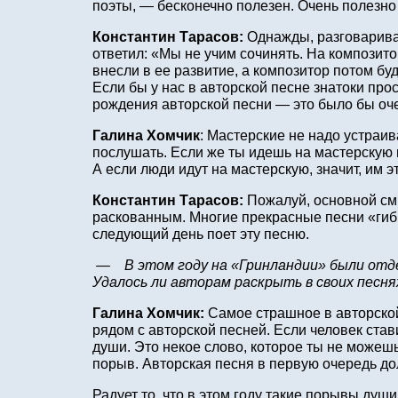
поэты, — бесконечно полезен. Очень полезно
Константин Тарасов:
Однажды, разговаривая
ответил: «Мы не учим сочинять. На композито
внесли в ее развитие, а композитор потом бу
Если бы у нас в авторской песне знатоки про
рождения авторской песни — это было бы оче
Галина Хомчик
: Мастерские не надо устраив
послушать. Если же ты идешь на мастерскую и
А если люди идут на мастерскую, значит, им э
Константин Тарасов:
Пожалуй, основной смы
раскованным. Многие прекрасные песни «гибну
следующий день поет эту песню.
— В этом году на «Гринландии» были отде
Удалось ли авторам раскрыть в своих песн
Галина Хомчик:
Самое страшное в авторской
рядом с авторской песней. Если человек став
души. Это некое слово, которое ты не можешь
порыв. Авторская песня в первую очередь до
Радует то, что в этом году такие порывы душ