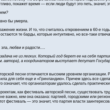
ливо, покажет время — если люди будут это петь, значит, эт
нем?
авно бы умерла.
ажение жизни. И то, что считалось откровением в 60‑е год
таются те барды, которые интуитивно, но все‑таки отвеч
 зла, любви и радости….
ча не из легких. Который год берет ее на себя партия
 автора), а координатором выступает депутат Государ
орской песни отличаются высоким уровнем организации. Р
ила для себя еще и «Гринландию». Причем здесь все сделан
о означает, что организаторам удалось сделать практическ
оектам, как фестиваль авторской песни, существовать труд
не важно, кем она оказана: партией, городскими или регио
от фестиваль — это значит, что партия власти заинтересо