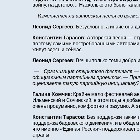
войну, на детство… Насколько это было талант
– Изменяется ли авторская песня со време
Леонид Сергеев:
Безусловно, а иначе она д
Константин Тарасов:
Авторская песня — отр
поэтому самыми востребованными авторами ос
живут здесь и сейчас.
Леонид Сергеев:
Вечны только темы добра и
— Организация открытого фестиваля — зада
официальным партийным проектом. — Прим.
оцениваете такую партийную инициативу?
Галина Хомчик:
Крайне мало фестивалей авт
Ильменский и Сочинский, в этом годы я добав
очень продуманно, комфортно и разумно. А эт
Константин Тарасов:
Без поддержки таким пр
поддержка бардовского движения, и в общем 
что именно «Единая Россия» поддерживает эт
страны.